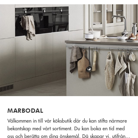
MARBODAL
Välkommen in till vår köksbutik där du kan stifta närmare
bekantskap med vårt sortiment. Du kan boka en tid med
oss och berätta om dina önskemål. Då skapar vi, utifrån