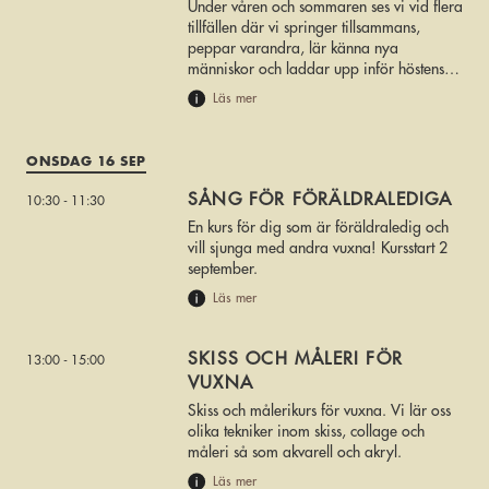
Under våren och sommaren ses vi vid flera
tillfällen där vi springer tillsammans,
peppar varandra, lär känna nya
människor och laddar upp inför höstens
stora löparfest – Sicklaloppet den 20
Läs mer
september.
ONSDAG 16 SEP
SÅNG FÖR FÖRÄLDRALEDIGA
10:30 - 11:30
En kurs för dig som är föräldraledig och
vill sjunga med andra vuxna! Kursstart 2
september.
Läs mer
SKISS OCH MÅLERI FÖR
13:00 - 15:00
VUXNA
Skiss och målerikurs för vuxna. Vi lär oss
olika tekniker inom skiss, collage och
måleri så som akvarell och akryl.
Läs mer