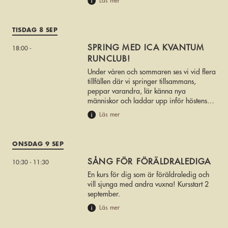
Läs mer
TISDAG 8 SEP
SPRING MED ICA KVANTUM
18:00 -
RUNCLUB!
Under våren och sommaren ses vi vid flera
tillfällen där vi springer tillsammans,
peppar varandra, lär känna nya
människor och laddar upp inför höstens
stora löparfest – Sicklaloppet den 20
Läs mer
september.
ONSDAG 9 SEP
SÅNG FÖR FÖRÄLDRALEDIGA
10:30 - 11:30
En kurs för dig som är föräldraledig och
vill sjunga med andra vuxna! Kursstart 2
september.
Läs mer