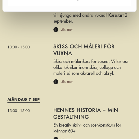
SÅNG FÖR FÖRÄLDRALEDIGA
10:30 - 11:30
En kurs för dig som är föräldraledig och
vill sjunga med andra vuxna! Kursstart 2
september.
Läs mer
SKISS OCH MÅLERI FÖR
13:00 - 15:00
VUXNA
Skiss och målerikurs för vuxna. Vi lär oss
olika tekniker inom skiss, collage och
måleri så som akvarell och akryl.
Läs mer
MÅNDAG 7 SEP
HENNES HISTORIA – MIN
13:00 - 15:00
GESTALTNING
En kreativ skriv- och scenkonstkurs för
kvinnor 60+.