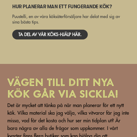
HUR PLANERAR MAN ETT FUNGERANDE KÖK?
Puustelli, en av våra köksåterförsäljare har delat med sig av
sina bästa tips.
TA DEL AV VÅR KÖKS-HJÄLP HÄR.
Vägen till ditt nya
kök går via Sickla!
Det är mycket att tänka på när man planerar för ett nytt
kök. Vilka material ska jag välja, vilka vitvaror får jag inte
missa, vad får det kosta och hur ser min tidplan ut? Är
bara några av alla de frågor som uppkommer. I vårt
kvarter finns flera butiker som kan hjälpa dig att