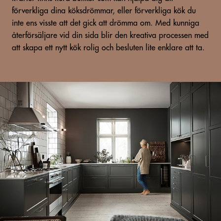
förverkliga dina köksdrömmar, eller förverkliga kök du
inte ens visste att det gick att drömma om. Med kunniga
återförsäljare vid din sida blir den kreativa processen med
att skapa ett nytt kök rolig och besluten lite enklare att ta.