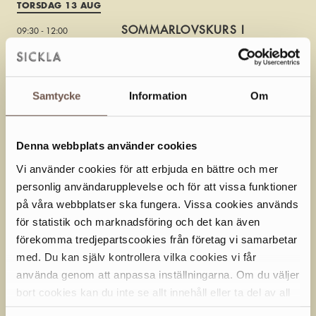
TORSDAG 13 AUG
SOMMARLOVSKURS I
09:30 - 12:00
KERAMIK
Under tre förmiddagar har du möjlighet
att prova att arbeta med lera i olika
tekniker.
Samtycke
Information
Om
Läs mer
Denna webbplats använder cookies
FREDAG 14 AUG
Vi använder cookies för att erbjuda en bättre och mer
SOMMARLOVSKURS I
09:30 - 12:00
personlig användarupplevelse och för att vissa funktioner
KERAMIK
på våra webbplatser ska fungera. Vissa cookies används
Under tre förmiddagar har du möjlighet
för statistik och marknadsföring och det kan även
att prova att arbeta med lera i olika
tekniker.
förekomma tredjepartscookies från företag vi samarbetar
Läs mer
med. Du kan själv kontrollera vilka cookies vi får
använda genom att anpassa inställningarna. Om du väljer
bort cookies kan du inte se allt innehåll eller ta del av all
TISDAG 25 AUG
funktionalitet på denna webbplats.