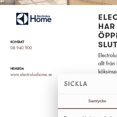
ELE
HAR 
ÖPP
SLUT
KONTAKT
08-940 900
Electrol
allt frå
HEMSIDA
köksinsp
www.electroluxhome.se
livsstil
projektf
butiken 
Samtycke
JKE