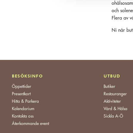
ohälsosamm
och solene
Flera av v
Ni når but
BESÖKSINFO
UTBUD
Öppettider
Butiker
Presentkort
Restauranger
Hitta & Parkera
Aktiviteter
Kalendarium
Vård & Hälsa
Kontakta oss
Sickla A-Ö
Återkommande event