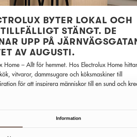
CTROLUX BYTER LOKAL OCH
TILLFÄLLIGT STÄNGT. DE
NAR UPP PÅ JÄRNVÄGSGATAN
ET AV AUGUSTI.
ux Home – Allt för hemmet. Hos Electrolux Home hitta
n kök, vitvaror, dammsugare och köksmaskiner till
iration för att inspirera människor till en sund och kre
. Allt som gör ditt hem komplett. Vi har även företags- 
örsäljning av kök och vitvaror. Varmt välkommen in i
för att prata med våra experter!
Information
 NORDIC KITCHEN DESIGN