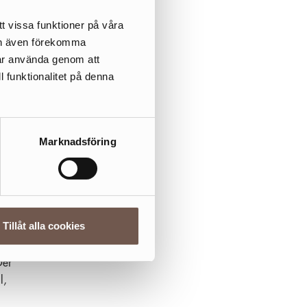
väl
ör
t vissa funktioner på våra
ggda
kan även förekomma
får använda genom att
l funktionalitet på denna
rena
Marknadsföring
nt
Tillåt alla cookies
Det
l,