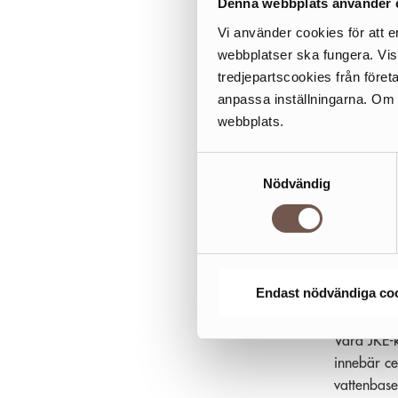
Denna webbplats använder 
Köket är h
ditt val a
Vi använder cookies för att e
alla, oavs
webbplatser ska fungera. Vi
köksutställ
tredjepartscookies från föret
anpassa inställningarna. Om du
NOR
webbplats.
KVA
Samtyckesval
JKE Design
Nödvändig
nordiska kö
vad gäller
livsstilen
designtrad
Endast nödvändiga co
HÅL
Våra JKE-k
innebär ce
vattenbase