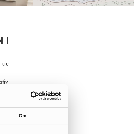
 I
r du
ativ
och
Om