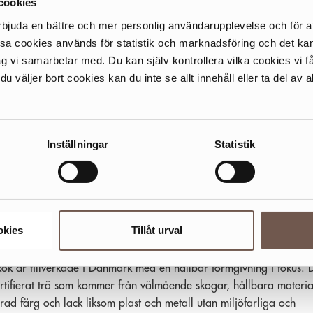
cookies
emmets hjärta - låt både miljötanken och vacker design prägla så
v kök som vitvaror. Electrolux Homes köksmärke JKE tillverkar kök f
rbjuda en bättre och mer personlig användarupplevelse och för at
ett önskemål, behov och förutsättningar. Välkommen in i vår nyby
ssa cookies används för statistik och marknadsföring och det 
ning!
ag vi samarbetar med. Du kan själv kontrollera vilka cookies vi 
 väljer bort cookies kan du inte se allt innehåll eller ta del av al
DISK DESIGN OCH DANSK
LITET
 står för nytänkande kring nordisk design och dansk kvalitet. Stil
Inställningar
Statistik
k att leva i, tillverkade i Danmark, alltid av hög kvalitet, i framka
 materialval och med en formgivning som passar den nordiska
. JKE Design erbjuder kök som helt går i linje med Electrolux Homes
ition.
okies
Tillåt urval
LBARHET & OMTANKE
ök är tillverkade i Danmark med en hållbar formgivning i fokus. 
rtifierat trä som kommer från välmående skogar, hållbara materia
rad färg och lack liksom plast och metall utan miljöfarliga och