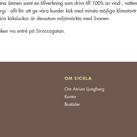
a ämnen samt en tillverkning som drivs till 100% av vind-, vatten
rgi - allt för att ge våra kunder kök med minsta möjliga klimatavtr
åra köksluckor är dessutom miljömärkta med Svanen.
iken via entré på Siroccogatan.
OM SICKLA
Om Atrium Ljungberg
Kontor
Bostäder