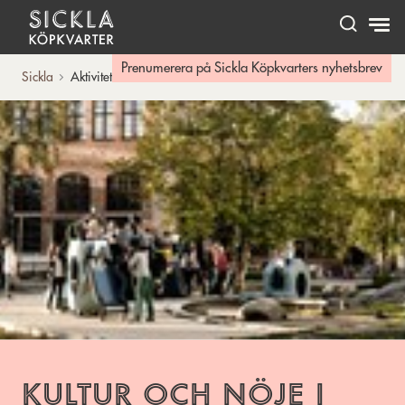
Hem
Prenumerera på Sickla Köpkvarters nyhetsbrev
Sickla
Aktiviteter
Kultur och nöje i