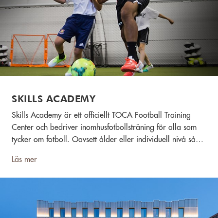
SKILLS ACADEMY
Skills Academy är ett officiellt TOCA Football Training
Center och bedriver inomhusfotbollsträning för alla som
tycker om fotboll. Oavsett ålder eller individuell nivå så
erbjuder de en utvecklande träning med snabba
Läs mer
förbättrande resultat samtidigt som man skapar en
peppande atmosfär där du som besökare får känna dig
både trygg och sedd.