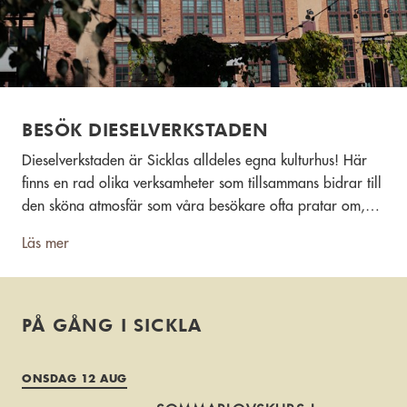
BESÖK DIESELVERKSTADEN
Dieselverkstaden är Sicklas alldeles egna kulturhus! Här
finns en rad olika verksamheter som tillsammans bidrar till
den sköna atmosfär som våra besökare ofta pratar om,
“här kan man bara vara”. Nacka konsthall, bibliotek,
Läs mer
klätterverket, restaurang och fik samt mycket mer. Varmt
välkomna!
PÅ GÅNG I SICKLA
ONSDAG 12 AUG