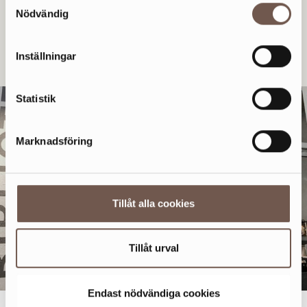
Nödvändig
När gick du på bio senast? Unna dig en filmupplevelse i
anrika miljöer hos oss i Sickla.
Inställningar
Läs mer
Statistik
Marknadsföring
Tillåt alla cookies
Tillåt urval
Endast nödvändiga cookies