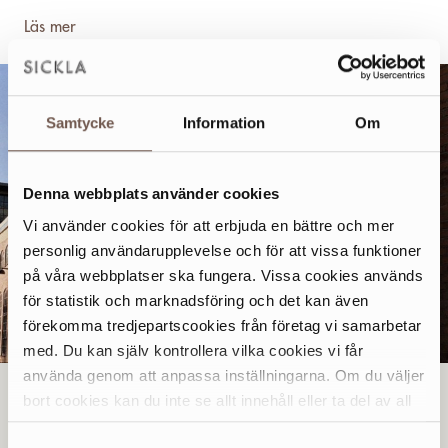
Läs mer
Samtycke
Information
Om
Denna webbplats använder cookies
Vi använder cookies för att erbjuda en bättre och mer
personlig användarupplevelse och för att vissa funktioner
på våra webbplatser ska fungera. Vissa cookies används
för statistik och marknadsföring och det kan även
förekomma tredjepartscookies från företag vi samarbetar
med. Du kan själv kontrollera vilka cookies vi får
använda genom att anpassa inställningarna. Om du väljer
bort cookies kan du inte se allt innehåll eller ta del av all
LUTA DIG TILLBAKA OCH NJUT AV EN
funktionalitet på denna webbplats.
RIKTIGT BRA FILM
Samtyckesval