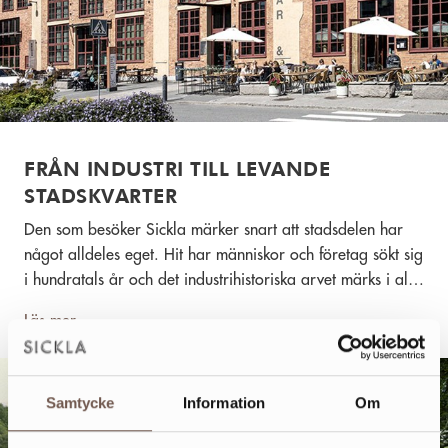
FRÅN INDUSTRI TILL LEVANDE
STADSKVARTER
Den som besöker Sickla märker snart att stadsdelen har
något alldeles eget. Hit har människor och företag sökt sig
i hundratals år och det industrihistoriska arvet märks i allt
från arkitektur till den nyfikna och utforskande atmosfär
Läs mer
som är så typisk för området. Här är det norm att tänka
och göra annorlunda. Redan idag arbetar ungefär 8 000
personer här – vägg i vägg med såväl butiker,
Samtycke
Information
Om
restauranger och kultur som bostäder, kreativa
mötesplatser och skolor. Nu tas nästa steg när ytterligare