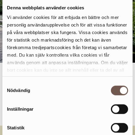
7 000 nya kontorsplatser och 1 500 bostäder ska
Denna webbplats använder cookies
utvecklas i de industrihistoriska kvarteren.
Vi använder cookies för att erbjuda en bättre och mer
personlig användarupplevelse och för att vissa funktioner
på våra webbplatser ska fungera. Vissa cookies används
för statistik och marknadsföring och det kan även
förekomma tredjepartscookies från företag vi samarbetar
med. Du kan själv kontrollera vilka cookies vi får
använda genom att anpassa inställningarna. Om du väljer
bort cookies kan du inte se allt innehåll eller ta del av all
DET VÄLMÅENDE FÖRETAGET
funktionalitet på denna webbplats.
Samtyckesval
Att trivas på jobbet har lika mycket med miljön att göra
Nödvändig
som med sysslorna och kollegorna. En stimulerande
omgivning höjer stämningen, knyter samman
Inställningar
medarbetarna och gör det lättare att attrahera nya. Att
Läs mer
kunna erbjuda en tillvaro med balans mellan arbete och
fritid, stad och natur ger enormt mycket tillbaka.
Statistik
Livspusslet är enklare att lägga här, med ett brett utbud av