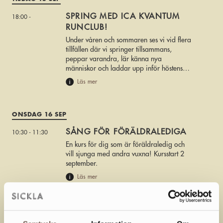
SPRING MED ICA KVANTUM
18:00 -
RUNCLUB!
Under våren och sommaren ses vi vid flera
tillfällen där vi springer tillsammans,
peppar varandra, lär känna nya
människor och laddar upp inför höstens
stora löparfest – Sicklaloppet den 20
Läs mer
september.
ONSDAG 16 SEP
SÅNG FÖR FÖRÄLDRALEDIGA
10:30 - 11:30
En kurs för dig som är föräldraledig och
vill sjunga med andra vuxna! Kursstart 2
september.
Läs mer
SKISS OCH MÅLERI FÖR
13:00 - 15:00
VUXNA