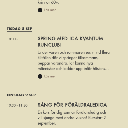
kvinnor 60+.
Läs mer
TISDAG 8 SEP
SPRING MED ICA KVANTUM
18:00 -
RUNCLUB!
Under våren och sommaren ses vi vid flera
tillfällen där vi springer tillsammans,
peppar varandra, lär känna nya
människor och laddar upp inför höstens
stora löparfest – Sicklaloppet den 20
Läs mer
september.
ONSDAG 9 SEP
SÅNG FÖR FÖRÄLDRALEDIGA
10:30 - 11:30
En kurs för dig som är föräldraledig och
vill sjunga med andra vuxna! Kursstart 2
september.