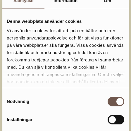
Samtycke
Information
Om
Skiss och målerikurs för vuxna. Vi lär oss
olika tekniker inom skiss, collage och
måleri så som akvarell och akryl.
Denna webbplats använder cookies
Läs mer
Vi använder cookies för att erbjuda en bättre och mer
personlig användarupplevelse och för att vissa funktioner
SÖNDAG 20 SEP
på våra webbplatser ska fungera. Vissa cookies används
för statistik och marknadsföring och det kan även
SICKLALOPPET
Hela dagen
förekomma tredjepartscookies från företag vi samarbetar
Sicklaloppet är en härlig löparfest i och
kring våra kvarter. Boka din plats redan
med. Du kan själv kontrollera vilka cookies vi får
idag!
använda genom att anpassa inställningarna. Om du väljer
Läs mer
Hitta hit
bort cookies kan du inte se allt innehåll eller ta del av all
funktionalitet på denna webbplats.
Samtyckesval
MÅNDAG 21 SEP
Nödvändig
HENNES HISTORIA – MIN
13:00 - 15:00
GESTALTNING
Inställningar
En kreativ skriv- och scenkonstkurs för
kvinnor 60+.