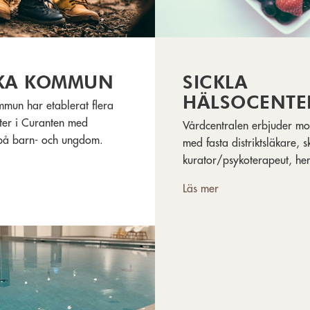
KA KOMMUN
SICKLA
HÄLSOCENTE
mun har etablerat flera
ter i Curanten med
Vårdcentralen erbjuder mo
 på barn- och ungdom.
med fasta distriktsläkare, s
kurator/psykoterapeut, he
laboratorium, BVC och
Läs mer
sjukgymnastik.