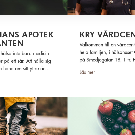
ANS APOTEK
KRY VÅRDCE
ANTEN
Välkommen till en vårdcent
hela familjen, i hälsohuset
 hälsa inte bara medicin
på Smedjegatan 18, 1 tr. H
er på ett sår. Att hålla sig i
du och ditt barn snabbt en 
a hand om sitt yttre är
Läs mer
behöver det – oftast reda
gt för välbefinnandet. I ditt
dag.
otek hjälper vi dig att må
 det bara går.