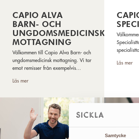
CAPIO ALVA
CAPI
BARN- OCH
SPEC
UNGDOMSMEDICINSK
Välkommen
MOTTAGNING
Specialist
specialist
Välkommen till Capio Alva Barn- och
av tänder 
ungdomsmedicinsk mottagning. Vi tar
Läs mer
tandlossni
emot remisser från exempelvis
barnsjukhus, vårdcentraler, BVC och
Läs mer
skolhälsovård.
Samtycke