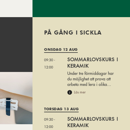
PÅ GÅNG I SICKLA
ONSDAG 12 AUG
SOMMARLOVSKURS I
09:30 -
KERAMIK
12:00
Under tre förmiddagar har
du möjlighet att prova att
arbeta med lera i olika
tekniker.
Läs mer
TORSDAG 13 AUG
SOMMARLOVSKURS I
09:30 -
KERAMIK
12:00