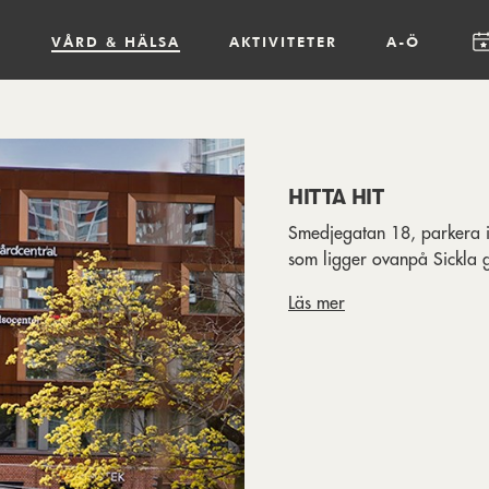
R
VÅRD & HÄLSA
AKTIVITETER
A-Ö
HITTA HIT
Smedjegatan 18, parkera i
som ligger ovanpå Sickla g
Läs mer