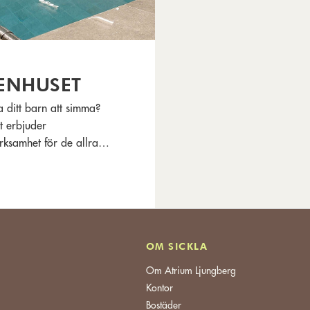
ENHUSET
ra ditt barn att simma?
t erbjuder
rksamhet för de allra
 finns i nya och fräscha
Curanten.
OM SICKLA
Om Atrium Ljungberg
Kontor
Bostäder