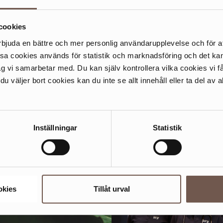
cookies
rbjuda en bättre och mer personlig användarupplevelse och för at
KIS&SVETTIS
HUDVÅRDSH
ssa cookies används för statistik och marknadsföring och det 
IBS
ag vi samarbetar med. Du kan själv kontrollera vilka cookies vi 
räningsanläggningen
 väljer bort cookies kan du inte se allt innehåll eller ta del av al
ettis Sickla är 1545 kvm
Hudvårdshögskolan har
enda våningsplan, vilket ger
Skandinaviens ledande hu
h överblickbara träningsytor
spaterapeututbildning seda
riell karaktär.
kundkliniken kan du unna d
Inställningar
Statistik
Läs mer
professionell och effektiv hu
fantastiska priser.
okies
Tillåt urval