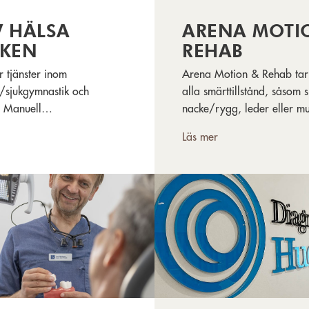
V HÄLSA
ARENA MOTI
IKEN
REHAB
r tjänster inom
Arena Motion & Rehab ta
i/sjukgymnastik och
alla smärttillstånd, såsom 
. Manuell
nacke/rygg, leder eller mu
opedisk medicin,
ger dig snabb och effektiv
Läs mer
icin, rehabträning,
behandling och vid behov
sykosomatik, KBT,
rehabträning så att du sna
samt fysisk aktivitet på
kommer tillbaka till ett smär
aR.
aktivt liv.