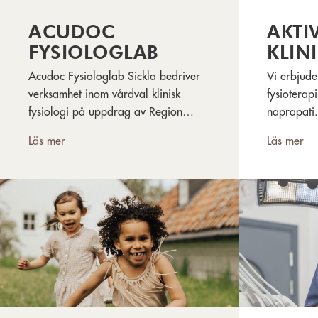
ACUDOC
AKTI
FYSIOLOGLAB
KLIN
Acudoc Fysiologlab Sickla bedriver
Vi erbjude
verksamhet inom vårdval klinisk
fysioterap
fysiologi på uppdrag av Region
naprapati
Stockholm. Vi är en mottagning som
terapi/ort
Läs mer
Läs mer
utför olika typer av fysiologiska
idrottsmed
undersökningar med huvudsakligen
GolfFys, p
inriktning på hjärta, kärl och lungor.
mediyoga, 
recept – F