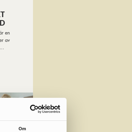
T
UD
är en
er av
äkare har
lera är
Om