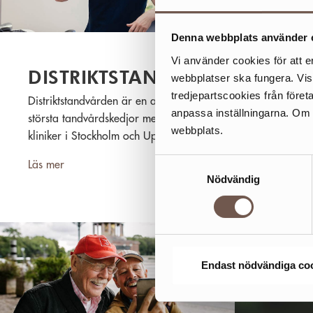
Denna webbplats använder 
Vi använder cookies för att e
DISTRIKTSTANDVÅRDEN
FRIS
webbplatser ska fungera. Vi
tredjepartscookies från föret
Distriktstandvården är en av Sveriges
Den nya t
anpassa inställningarna. Om du
största tandvårdskedjor med 30
Friskis&Sv
webbplats.
kliniker i Stockholm och Uppsala.
stor i ett 
Som patient hos oss är du prioriterad
luftiga oc
Samtyckesval
Läs mer
Läs mer
för allmäntandvård, akuttandvård,
med indust
Nödvändig
estetisk tandvård och
specialisttandvård.
Endast nödvändiga co