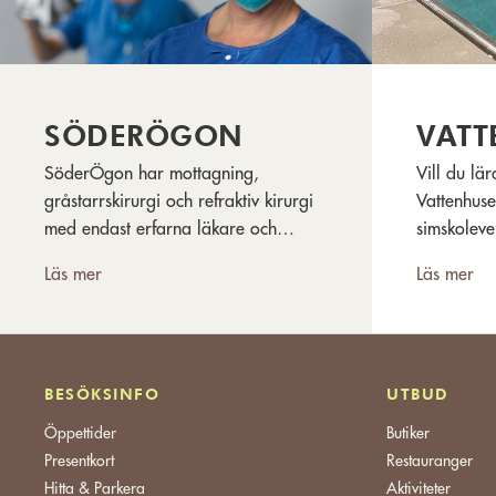
SÖDERÖGON
VATT
SöderÖgon har mottagning,
Vill du lä
gråstarrskirurgi och refraktiv kirurgi
Vattenhuse
med endast erfarna läkare och
simskoleve
medarbetare.
minsta och
Läs mer
Läs mer
lokaler i 
BESÖKSINFO
UTBUD
Öppettider
Butiker
Presentkort
Restauranger
Hitta & Parkera
Aktiviteter