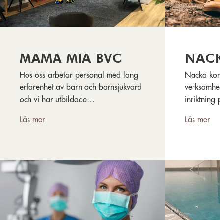
MAMA MIA BVC
NAC
Hos oss arbetar personal med lång
Nacka kom
erfarenhet av barn och barnsjukvård
verksamhe
och vi har utbildade
inriktning
barnsjuksköterskor och specialister i
Läs mer
Läs mer
allmänmedicin med inriktning barn.