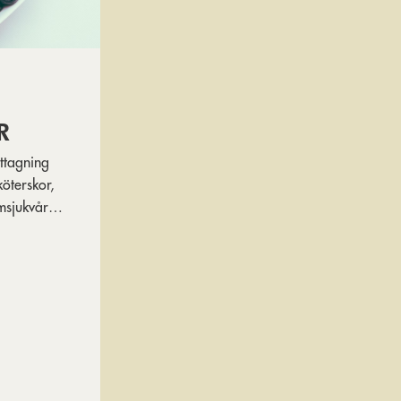
R
ttagning
köterskor,
msjukvård,