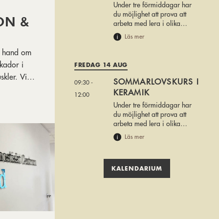
Under tre förmiddagar har
du möjlighet att prova att
ON &
arbeta med lera i olika
tekniker.
Läs mer
r hand om
skador i
FREDAG 14 AUG
skler. Vi
SOMMARLOVSKURS I
09:30 -
KERAMIK
12:00
Under tre förmiddagar har
bbt
du möjlighet att prova att
arbeta med lera i olika
tfritt och
tekniker.
Läs mer
KALENDARIUM