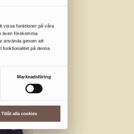
t vissa funktioner på våra
ÖGSKOLAN
kan även förekomma
får använda genom att
l funktionalitet på denna
d-och
n 1995. I
ig
Marknadsföring
dvård till
Tillåt alla cookies