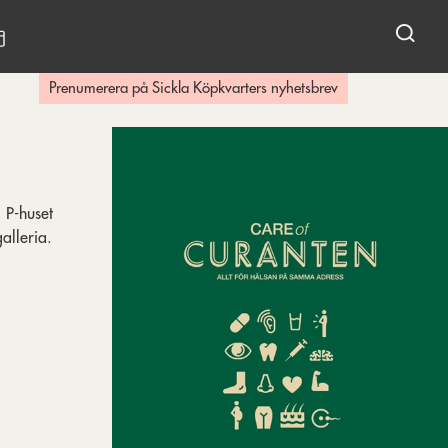
KALENDARIUM
Prenumerera på Sickla Köpkvarters nyhetsbrev
 P-huset
alleria.