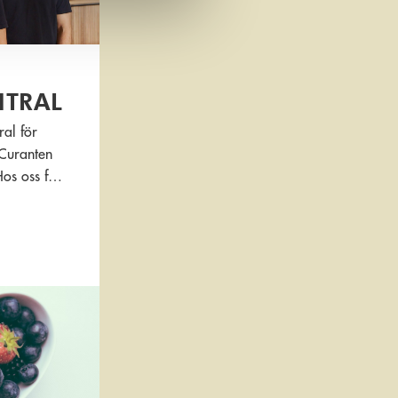
NTRAL
ral för
 Curanten
os oss får
tid när ni
n samma