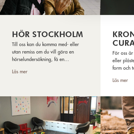
HÖR STOCKHOLM
KRON
CUR
Till oss kan du komma med- eller
utan remiss om du vill göra en
För oss är
hörselundersökning, få en
eller plåst
hörselkonsultation, skaffa formgjutna
form och t
Läs mer
hörselskydd eller om du redan vet att
också vikti
Läs mer
du är i behov av hörhjälpmedel.
Kronans Ap
så bra som