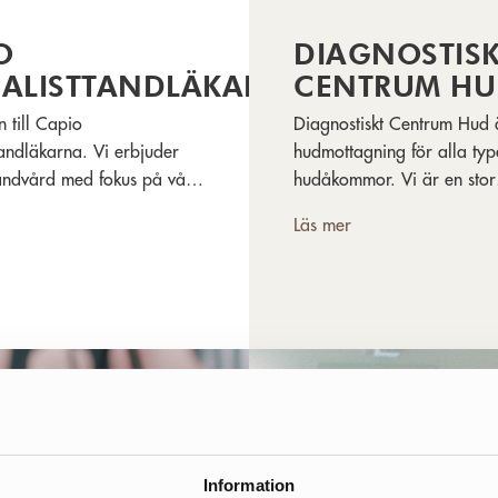
O
DIAGNOSTISK
IALISTTANDLÄKARNA
CENTRUM H
 till Capio
Diagnostiskt Centrum Hud 
tandläkarna. Vi erbjuder
hudmottagning för alla typ
tandvård med fokus på vård
hudåkommor. Vi är en stor
och rehabilitering av
hudmottagning, samtliga l
Läs mer
ng och tandlöshet.
lång erfarenhet från
universitetsklinikerna och f
disputerade.
Information