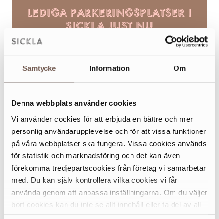
LEDIGA PARKERINGSPLATSER I
SICKLA JUST NU
44 av 266
200 av 272
144 av 248
Samtycke
Information
Om
Utomhus
ICA garaget
Galleria garaget
plan 2
Denna webbplats använder cookies
180 av 240
302 av 358
108 av 181
Galleria garaget
Sickla Front II
Magasinet
Vi använder cookies för att erbjuda en bättre och mer
plan 3
personlig användarupplevelse och för att vissa funktioner
på våra webbplatser ska fungera. Vissa cookies används
158 av 260
för statistik och marknadsföring och det kan även
Marcusplatsen P-hus
förekomma tredjepartscookies från företag vi samarbetar
med. Du kan själv kontrollera vilka cookies vi får
använda genom att anpassa inställningarna. Om du väljer
KOLLEKTIVTRAFIK
bort cookies kan du inte se allt innehåll eller ta del av all
Det går både tvärbana och bussar till Sickla. På kartan
funktionalitet på denna webbplats.