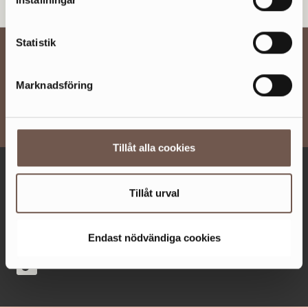
Statistik
BESÖKSINFO
UTBUD
Marknadsföring
OM SICKLA
Tillåt alla cookies
ÖPPET IDAG 11-17
Tillåt urval
Fler öppettider
Facebook
Endast nödvändiga cookies
Instagram
TikTok