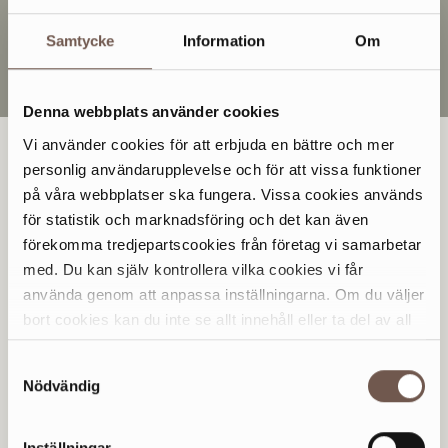
KATEGORIER
Samtycke
Information
Om
Denna webbplats använder cookies
Vi använder cookies för att erbjuda en bättre och mer
personlig användarupplevelse och för att vissa funktioner
på våra webbplatser ska fungera. Vissa cookies används
B
för statistik och marknadsföring och det kan även
förekomma tredjepartscookies från företag vi samarbetar
Blomster-Boo
Öppet idag 11-17
med. Du kan själv kontrollera vilka cookies vi får
använda genom att anpassa inställningarna. Om du väljer
bort cookies kan du inte se allt innehåll eller ta del av all
G
funktionalitet på denna webbplats.
Samtyckesval
Nödvändig
Granit
Öppet idag 11-17
Inställningar