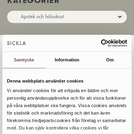
KATEGORIER
A
Samtycke
Information
Om
Apotek Hjärtat
Öppet idag 11-17
Denna webbplats använder cookies
Vi använder cookies för att erbjuda en bättre och mer
personlig användarupplevelse och för att vissa funktioner
Apotek Hjärtat (plania)
Öppet idag 8-21
på våra webbplatser ska fungera. Vissa cookies används
för statistik och marknadsföring och det kan även
förekomma tredjepartscookies från företag vi samarbetar
K
med. Du kan själv kontrollera vilka cookies vi får