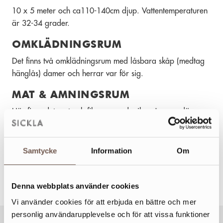
10 x 5 meter och ca110-140cm djup. Vattentemperaturen
är 32-34 grader.
OMKLÄDNINGSRUM
Det finns två omklädningsrum med låsbara skåp (medtag
hänglås) damer och herrar var för sig.
MAT & AMNINGSRUM
Här finns det mat och fikarum med mikrovågsugn där man
kan ge de små lite energi.
VILL DU BOKA EN SIMKURS ELLER
Samtycke
Information
Om
VATTENGYMNASTIK?
Boka på hemsidan;
www.vattenhuset.com
Denna webbplats använder cookies
Vi använder cookies för att erbjuda en bättre och mer
personlig användarupplevelse och för att vissa funktioner