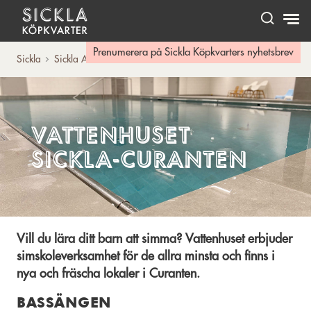
Hem
Prenumerera på Sickla Köpkvarters nyhetsbrev
Sickla
Sickla A-Ö
Vattenhuset
Vattenhuset
Sickla-Curanten
Vill du lära ditt barn att simma? Vattenhuset erbjuder
simskoleverksamhet för de allra minsta och finns i
nya och fräscha lokaler i Curanten.
BASSÄNGEN