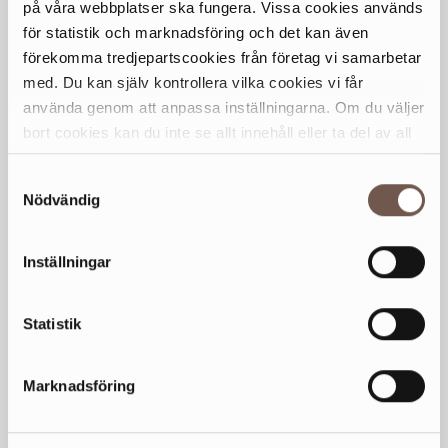
på våra webbplatser ska fungera. Vissa cookies används
för statistik och marknadsföring och det kan även
förekomma tredjepartscookies från företag vi samarbetar
KONTAKT
med. Du kan själv kontrollera vilka cookies vi får
08-798 50 88
använda genom att anpassa inställningarna. Om du väljer
info@vattenhuset.com
bort cookies kan du inte se allt innehåll eller ta del av all
funktionalitet på denna webbplats.
Samtyckesval
HEMSIDA
Nödvändig
vattenhuset.com
Inställningar
Statistik
Marknadsföring