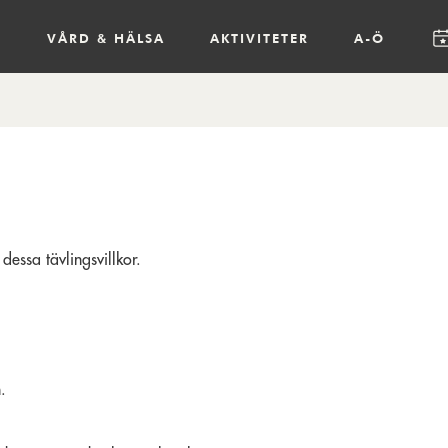
R
VÅRD & HÄLSA
AKTIVITETER
A-Ö
dessa tävlingsvillkor.
.