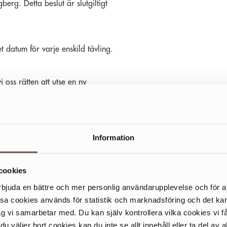
erg. Detta beslut är slutgiltigt
 datum för varje enskild tävling.
 oss rätten att utse en ny
Information
cookies
rbjuda en bättre och mer personlig användarupplevelse och för at
renskommelse.
ssa cookies används för statistik och marknadsföring och det 
ag vi samarbetar med. Du kan själv kontrollera vilka cookies vi 
 väljer bort cookies kan du inte se allt innehåll eller ta del av al
 att kontakta vinnaren.