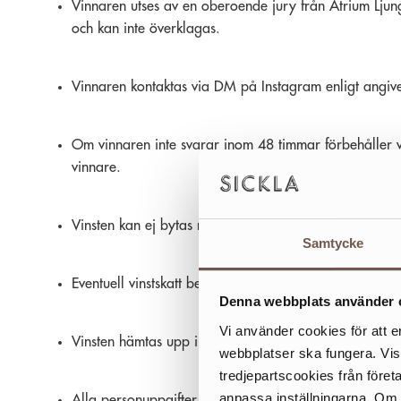
Vinnaren utses av en oberoende jury från Atrium Ljungb
och kan inte överklagas.
Vinnaren kontaktas via DM på Instagram enligt angivet
Om vinnaren inte svarar inom 48 timmar förbehåller vi
vinnare.
Vinsten kan ej bytas mot kontanter eller andra varor.
Samtycke
Eventuell vinstskatt betalas av vinnaren.
Denna webbplats använder 
Vi använder cookies för att e
Vinsten hämtas upp i Sickla Galleria eller enligt öve
webbplatser ska fungera. Vi
tredjepartscookies från föret
anpassa inställningarna. Om du
Alla personuppgifter som samlas in används enbart för