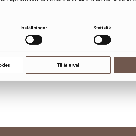
h delas ej med tredje part.
Inställningar
Statistik
d av eller på något sätt kopplad
okies
Tillåt urval
ngsvillkor om det krävs för att