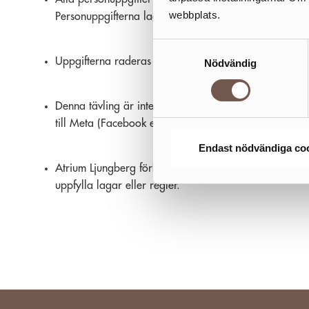
webbplats.
Personuppgifterna lagras säkert i enlighet med GDPR.
Samtyckesval
Uppgifterna raderas inom 30 dagar efter tävlingen oc
Nödvändig
Denna tävling är inte sponsrad, stöttad, administrera
till Meta (Facebook eller Instagram).
Endast nödvändiga co
Atrium Ljungberg förbehåller sig rätten att ändra tävli
uppfylla lagar eller regler.