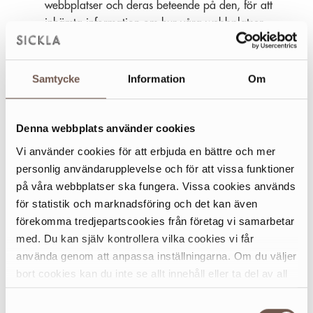
webbplatser och deras beteende på den, för att
inhämta information om hur våra webbplatser
används samt hur vi kan förbättra dem för
användarna av dem. De verktyg vi använder oss av
är Google Analytics och Google Tag Manager.
Samtycke
Information
Om
Vi använder oss även av cookies för att
tillhandahålla dig intressebaserad marknadsföring.
Denna webbplats använder cookies
Vi använder Google AdWords, Azalead och sociala
Vi använder cookies för att erbjuda en bättre och mer
medier (Linkedin, Facebook och Instagram) för
personlig användarupplevelse och för att vissa funktioner
annonsering.
på våra webbplatser ska fungera. Vissa cookies används
för statistik och marknadsföring och det kan även
förekomma tredjepartscookies från företag vi samarbetar
Om du inte vill motta målinriktad annonsering från
med. Du kan själv kontrollera vilka cookies vi får
annonsnätverk som Google, Linkedin Facebook och
använda genom att anpassa inställningarna. Om du väljer
Instagram kan du ändra dina annonseringsinställningar på
bort cookies kan du inte se allt innehåll eller ta del av all
deras webbplatser.
funktionalitet på denna webbplats.
Samtyckesval
Hur kontrollerar jag mina cookies?