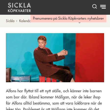
Hem
Prenumerera på Sickla Köpkvarters nyhetsbrev
Sickla
Kalendarium
Vem räddar Alfons Åberg?
Alfons har flyttat till ett nytt ställe, och känner inte barnen
som bor där. Ibland kommer Mållgan, när de leker ihop
får Alfons alltid bestämma, som att vara lokförare när de
leker tåg. Problemet är att Mållgan inte kommer då det