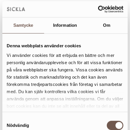
Du hittar spelborden intill XXL – och självklart fixar vi
pingisbollar och racket
, så det är bara att komma och
köra!
Samtycke
Information
Om
På lördagen kan du dessutom
utmana en Centurion
– och
ha chansen att vinna fina presentkort. Perfekt för både
Denna webbplats använder cookies
kompisar, familjer och tävlingssugna besökare.
🏓✨
Vi använder cookies för att erbjuda en bättre och mer
När?
personlig användarupplevelse och för att vissa funktioner
Fritt spel: 23 februari–1 mars
på våra webbplatser ska fungera. Vissa cookies används
Utmana en Centurion: lördag 28 feb kl 12-15
för statistik och marknadsföring och det kan även
förekomma tredjepartscookies från företag vi samarbetar
Vi ses i Sickla Köpkvarter!
med. Du kan själv kontrollera vilka cookies vi får
använda genom att anpassa inställningarna. Om du väljer
bort cookies kan du inte se allt innehåll eller ta del av all
funktionalitet på denna webbplats.
Samtyckesval
Nödvändig