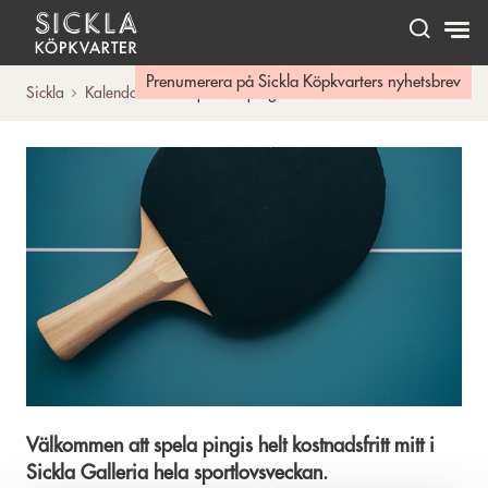
Hem
Prenumerera på Sickla Köpkvarters nyhetsbrev
Sickla
Kalendarium
Sportlovspingis
Välkommen att spela pingis helt kostnadsfritt mitt i
Sickla Galleria hela sportlovsveckan.