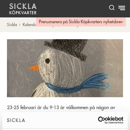
Hem
Prenumerera på Sickla Köpkvarters nyhetsbrev
Sickla
Kalendarium
Sportlovskurser på...
23-25 februari är du 9-13 år välkommen på någon av
Kulturhusets tredagarskurser. Lär dig animera och prova
stop motion. Gör en skulptur i lera och testa att dreja. Stå
på ljussatt scen, i kostym och kanske improvisera? Läs mer