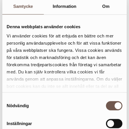
Samtycke
Information
Om
om kurserna nedan.
Animation 9-10 år – Sportlovskurs
Denna webbplats använder cookies
Animation 11-13 år – Sportlovskurs
Vi använder cookies för att erbjuda en bättre och mer
Keramik 9-10 år – Sportlovskurs
personlig användarupplevelse och för att vissa funktioner
på våra webbplatser ska fungera. Vissa cookies används
Keramik 11-13 år – Sportlovskurs
för statistik och marknadsföring och det kan även
förekomma tredjepartscookies från företag vi samarbetar
Turboteater 9-10 år – Sportlovskurs
med. Du kan själv kontrollera vilka cookies vi får
Turboteater 11–13 år – Sportlovskurs
använda genom att anpassa inställningarna. Om du väljer
bort cookies kan du inte se allt innehåll eller ta del av all
funktionalitet på denna webbplats.
Samtyckesval
HITTA DIN KURS HÄR
Nödvändig
Inställningar