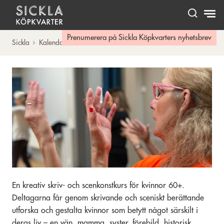
Hem
Prenumerera på Sickla Köpkvarters nyhetsbrev
Sickla
Kalendarium
Hennes historia – Min...
En kreativ skriv- och scenkonstkurs för kvinnor 60+.
Deltagarna får genom skrivande och sceniskt berättande
utforska och gestalta kvinnor som betytt något särskilt i
deras liv – en vän, mamma, syster, förebild, historisk