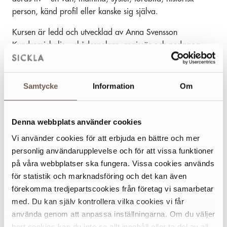
person, känd profil eller kanske sig själva.
Kursen är ledd och utvecklad av Anna Svensson
Kundromichalis – skådespelare, regissör och pedagog
med över 30 års erfarenhet av scenkonst.
Samtycke
Information
Om
Dag och tid: måndagar 13:00-15:00
Kurslärare: Anna Svensson Kundromichalis
Denna webbplats använder cookies
Lokal: Luigis lokal, Dieselverkstaden
Datum: 7/9, 14/9, 21/9, 28/9, 5/10, 12/10
Vi använder cookies för att erbjuda en bättre och mer
Avgift: 2200 kr
personlig användarupplevelse och för att vissa funktioner
på våra webbplatser ska fungera. Vissa cookies används
Anmälan via dieselverkstaden.se
för statistik och marknadsföring och det kan även
förekomma tredjepartscookies från företag vi samarbetar
med. Du kan själv kontrollera vilka cookies vi får
använda genom att anpassa inställningarna. Om du väljer
EVENT
bort cookies kan du inte se allt innehåll eller ta del av all