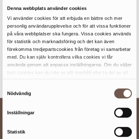
som tack!
Denna webbplats använder cookies
Så här funkar det:
Vi använder cookies för att erbjuda en bättre och mer
🎨 Gå hem och rita din påskteckning
personlig användarupplevelse och för att vissa funktioner
🍬 Lämna in den hos Delselius under perioden
30/3-12/4
på våra webbplatser ska fungera. Vissa cookies används
och få en godbit
för statistik och marknadsföring och det kan även
🌟 Din teckning sätts sedan upp på deras glasfönster i
förekomma tredjepartscookies från företag vi samarbetar
cafét
med. Du kan själv kontrollera vilka cookies vi får
använda genom att anpassa inställningarna. Om du väljer
Välkommen!
bort cookies kan du inte se allt innehåll eller ta del av all
funktionalitet på denna webbplats.
Samtyckesval
Nödvändig
BESÖKSINFO
Inställningar
UTBUD
Statistik
OM SICKLA