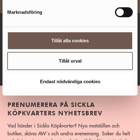
Marknadsföring
ÖPPET IDAG 10-18
Fler öppettider
Tillåt alla cookies
Facebook
Instagram
Tillåt urval
TikTok
Endast nödvändiga cookies
PRENUMERERA PÅ SICKLA
KÖPKVARTERS NYHETSBREV
Vad händer i Sickla Köpkvarter? Nya matställen och
butiker, sköna AW´s och andra evenemang. Saker du helt