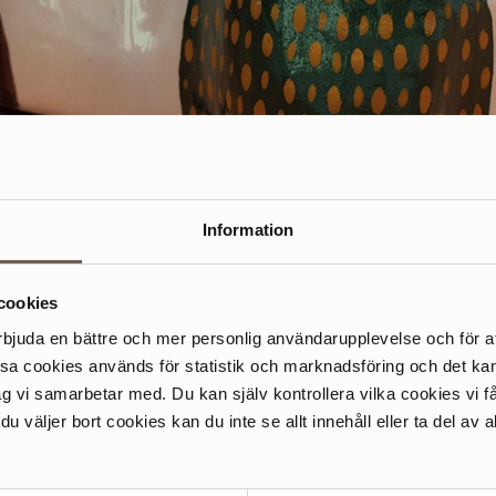
mik för vuxna
Information
cookies
s får du prova på
rbjuda en bättre och mer personlig användarupplevelse och för at
g genom hela
ssa cookies används för statistik och marknadsföring och det 
ivorna. Sista
ag vi samarbetar med. Du kan själv kontrollera vilka cookies vi 
 väljer bort cookies kan du inte se allt innehåll eller ta del av al
lasering: torsdag