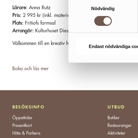
Samtyckesval
Lärare:
Anna Rutz
Nödvändig
Pris:
2 995 kr (inkl. material)
Plats:
Fritiofs formsal
Arrangör:
Kulturhuset Dieselverkstaden
Välkommen till en kreativ helg!
Endast nödvändiga co
Boka och läs mer
BESÖKSINFO
UTBUD
Öppettider
Butiker
Presentkort
Restauranger
Hitta & Parkera
Aktiviteter