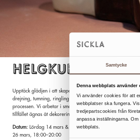
Helgkurs i kera
Samtycke
Denna webbplats använder 
Upptäck glädjen i att skapa med lera! Under denna helgkur
Vi använder cookies för att e
drejning, tumning, ringling och kavling, och får väglednin
webbplatser ska fungera. Vi
processen. Vi arbetar i små grupper och turas om vid drejsk
tredjepartscookies från föret
tillfället ägnas åt dekorering och glasering.
anpassa inställningarna. Om du
webbplats.
Datum:
Lördag 14 mars & söndag 15 mars, 10:00–16:00. G
26 mars, 18:00–20:00