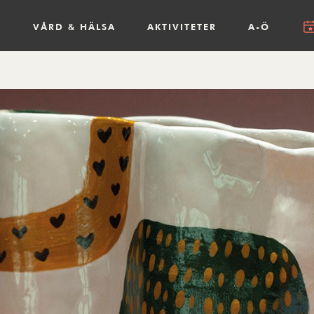
R
VÅRD & HÄLSA
AKTIVITETER
A-Ö