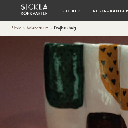
Hem
BUTIKER
RESTAURANGE
Sickla
Kalendarium
Drejkurs helg