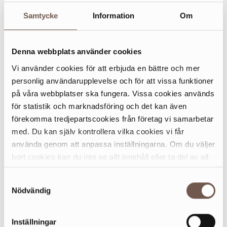
Kursen erbjuder en trygg och stödjande miljö där varje
Samtycke
Information
Om
deltagare får utforska rörelsens magi och glädjen i
musiken. Varje träff innehåller 60 minuters dans (stående
eller sittande, på egen nivå) följt av 30 minuters fika och
Denna webbplats använder cookies
gemenskap.
Vi använder cookies för att erbjuda en bättre och mer
personlig användarupplevelse och för att vissa funktioner
på våra webbplatser ska fungera. Vissa cookies används
Start: 3 november 2025
för statistik och marknadsföring och det kan även
Tid: Måndagar kl. 11.00–12.30
förekomma tredjepartscookies från företag vi samarbetar
Kurstillfällen: 3/11, 10/11, 17/11, 24/11, 1/12 och
med. Du kan själv kontrollera vilka cookies vi får
8/12
använda genom att anpassa inställningarna. Om du väljer
Plats: Sveas salong, Dieselverkstaden, Sickla
bort cookies kan du inte se allt innehåll eller ta del av all
Pris: 450 kr (närstående/assistenter gratis)
funktionalitet på denna webbplats.
Samtyckesval
Varmt välkommen att prova gratis första tillfället!
Nödvändig
Inställningar