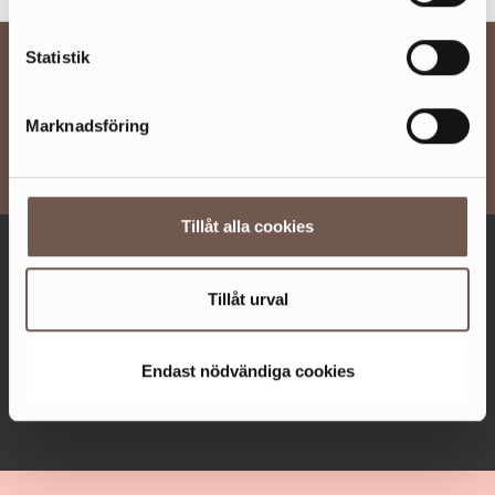
BESÖKSINFO
Statistik
UTBUD
Marknadsföring
OM SICKLA
Tillåt alla cookies
ÖPPET IDAG 10-20
Fler öppettider
Tillåt urval
Facebook
Instagram
Endast nödvändiga cookies
TikTok