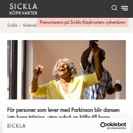
Hem
Prenumerera på Sickla Köpkvarters nyhetsbrev
Sickla
Kalendarium
Dans för Parkinson
För personer som lever med Parkinson blir dansen
inte bara träning, utan också en källa till hopp,
glädje och en känsla av frihet från begränsningar.