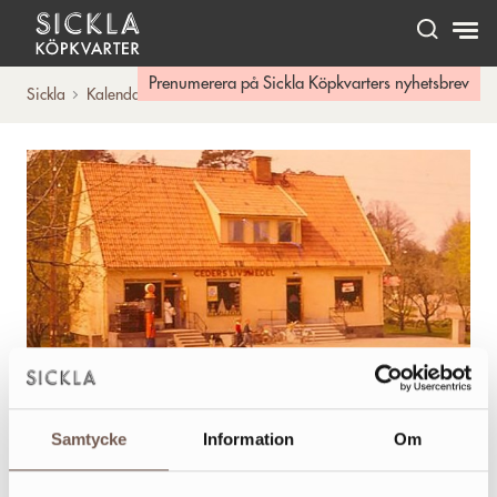
Hem
Prenumerera på Sickla Köpkvarters nyhetsbrev
Sickla
Kalendarium
Arkivbio
Välkommen på filmkväll där vi visar tre filmer från
Nacka lokalhistoriska arkivs samlingar.
Samtycke
Information
Om
Var: Dieselverkstadens Stora scen