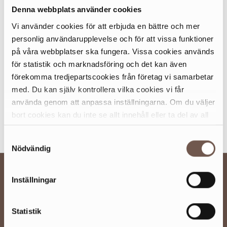
Denna webbplats använder cookies
När: 19 november 18:30. 18:00 öppnar vi
kaffeförsäljning i foajén. Det är gratis att se filmerna men
Vi använder cookies för att erbjuda en bättre och mer
anmäl er gärna innan. Filmer: På luffen i Boo, Glimtar
personlig användarupplevelse och för att vissa funktioner
från Nacka och Orminge lever. Fri entré. Läs mer och
på våra webbplatser ska fungera. Vissa cookies används
anmäl dig på dieselverkstaden.
för statistik och marknadsföring och det kan även
förekomma tredjepartscookies från företag vi samarbetar
med. Du kan själv kontrollera vilka cookies vi får
använda genom att anpassa inställningarna. Om du väljer
Boka här
bort cookies kan du inte se allt innehåll eller ta del av all
funktionalitet på denna webbplats.
Samtyckesval
Nödvändig
BESÖKSINFO
Inställningar
UTBUD
Statistik
OM SICKLA