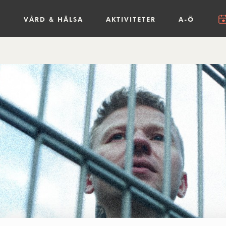
R
VÅRD & HÄLSA
AKTIVITETER
A-Ö