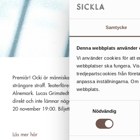
Samtycke
Denna webbplats använder 
Vi använder cookies för att e
webbplatser ska fungera. Vi
tredjepartscookies från föret
Premiär! Ocki är människan bakom rubrikerna som får oss 
anpassa inställningarna. Om du
strängare straff. Teaterföreställning med Lucas Grimstedt p
webbplats.
Alnemark. Lucas Grimstedt spelar Alla mot Ocki. En pjäs s
direkt och inte lämnar någon oberörd. Från 13 år. Dieselver
Samtyckesval
20 november 19:00. Biljetter 200 kr via dieselverkstaden.se
Nödvändig
Läs mer här