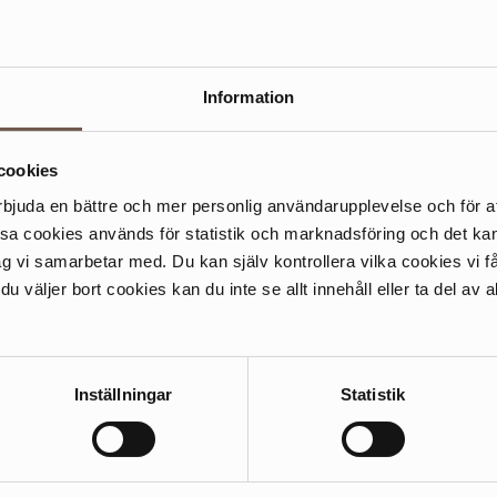
Information
cookies
rbjuda en bättre och mer personlig användarupplevelse och för at
ssa cookies används för statistik och marknadsföring och det 
ag vi samarbetar med. Du kan själv kontrollera vilka cookies vi 
att ropa på
 väljer bort cookies kan du inte se allt innehåll eller ta del av al
å scen. Regi Anders
om kopplar greppet
kstadens Lilla scen
Inställningar
Statistik