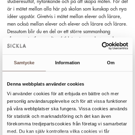
studieresultat, nytänkande och på att skapa möten. För det
är i mötet mellan alla här på skolan som kunskap och nya
idéer uppstår. Givetvis i mötet mellan elever och lärare,
men också mellan elever och elever och lärare och lärare.
Dessutom blir du en del av ett större sammanhang
eftersom vi utformar din utbildning i samarbete med
näringsliv och samhälle, både här hemma och globalt. Att
YBC är en kreativ mötesplats syns också i skolans lokaler.
De är så långt ifrån en traditionell skola du kan tänka dig.
Samtycke
Information
Om
Istället känns våra ljusa och fräscha lokaler i Campus
Sickla, i Sickla köpkvarter, mer som en modern
Denna webbplats använder cookies
arbetsplats. Här får du bästa möjliga förutsättningar att
fokusera på ditt skolarbete och umgås med kompisar och
Vi använder cookies för att erbjuda en bättre och mer
lärare. Naturligtvis får du en egen dator som
personlig användarupplevelse och för att vissa funktioner
arbetsredskap som du får behålla under hela skoltiden.
på våra webbplatser ska fungera. Vissa cookies används
För att kunna förändra världen är det viktigt att se vad
för statistik och marknadsföring och det kan även
som händer runt omkring oss i Europa och världen. Det
förekomma tredjepartscookies från företag vi samarbetar
hjälper oss i vår utveckling och ger oss nya perspektiv.
med. Du kan själv kontrollera vilka cookies vi får