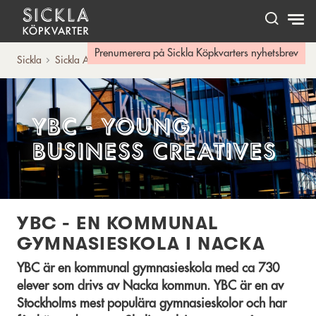
Hem
Prenumerera på Sickla Köpkvarters nyhetsbrev
Sickla
Sickla A-Ö
YBC
YBC - Young
Business Creatives
YBC - EN KOMMUNAL
GYMNASIESKOLA I NACKA
YBC är en kommunal gymnasieskola med ca 730
elever som drivs av Nacka kommun. YBC är en av
Stockholms mest populära gymnasieskolor och har