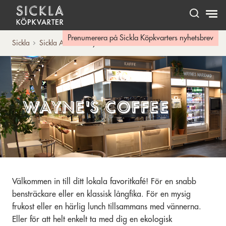
Hem
Prenumerera på Sickla Köpkvarters nyhetsbrev
Sickla
Sickla A-Ö
Wayne's Coffee
Wayne's Coffee
Välkommen in till ditt lokala favoritkafé! För en snabb
bensträckare eller en klassisk långfika. För en mysig
frukost eller en härlig lunch tillsammans med vännerna.
Eller för att helt enkelt ta med dig en ekologisk