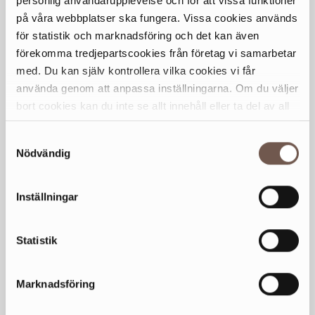
personlig användarupplevelse och för att vissa funktioner
Lör
11-18
på våra webbplatser ska fungera. Vissa cookies används
Sön
11-17
för statistik och marknadsföring och det kan även
förekomma tredjepartscookies från företag vi samarbetar
med. Du kan själv kontrollera vilka cookies vi får
Generella avvikande öppettider
använda genom att anpassa inställningarna. Om du väljer
KONTAKT
bort cookies kan du inte se allt innehåll eller ta del av all
08-640 78 22
funktionalitet på denna webbplats.
Samtyckesval
Nödvändig
HEMSIDA
waynescoffee.se
Inställningar
Statistik
Marknadsföring