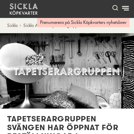
Hem
Prenumerera på Sickla Köpkvarters nyhetsbrev
Sickla
Sickla A-Ö
Tapetserargruppen
Tapetserargruppen
TAPETSERARGRUPPEN
SVÄNGEN HAR ÖPPNAT FÖR