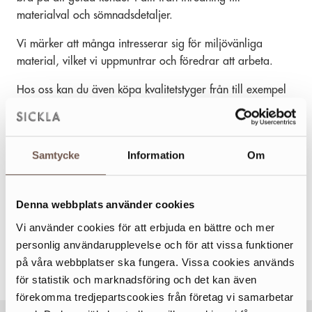
materialval och sömnadsdetaljer.
Vi märker att många intresserar sig för miljövänliga
material, vilket vi uppmuntrar och föredrar att arbeta.
Hos oss kan du även köpa kvalitetstyger från till exempel
Morris & Co, Brunschwig & Fils, GP & J Baker, Designers
Guild, Casa Rosa – Romo, Ludvig Svensson, Växbo Lin,
Kvadrat, Skandilock, Berghems väveri, Astrid, Tärnsjö
Samtycke
Information
Om
Garveri, Jobs och många fler.
Steg ett brukar vara att skicka in bilder på sin möbel
Denna webbplats använder cookies
genom hemsidan, därefter ges ett första prisförslag.
Vi använder cookies för att erbjuda en bättre och mer
Läs mer på
www.tapetserargruppen.com
personlig användarupplevelse och för att vissa funktioner
på våra webbplatser ska fungera. Vissa cookies används
för statistik och marknadsföring och det kan även
förekomma tredjepartscookies från företag vi samarbetar