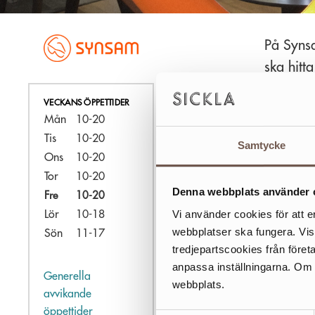
På Synsam
ska hitta
brett so
VECKANS ÖPPETTIDER
linser.
Mån
10-20
Tis
10-20
Upptäck vå
Samtycke
Ons
10-20
tillverkad
Tor
10-20
Glasögonabo
Denna webbplats använder 
Fre
10-20
efter din plånb
Vi använder cookies för att e
Lör
10-18
Du
betalar in
webbplatser ska fungera. Vi
Sön
11-17
Våra legitim
tredjepartscookies från föret
synunderund
anpassa inställningarna. Om du
Generella
webbplats.
avvikande
öppettider