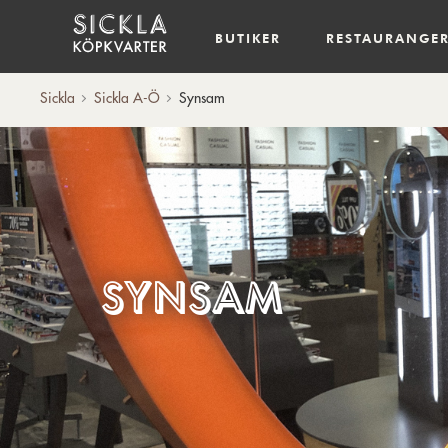
Hem
BUTIKER
RESTAURANGE
Sickla
Sickla A-Ö
Synsam
Synsam