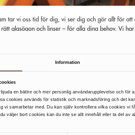
 tar vi oss tid för dig, vi ser dig och gör allt för att
 rätt glasögon och linser – för alla dina behov. Vi har 
rtiment av glas, bågar, solglasögon, sportglasögon oc
ra klimatsmarta bågkollektioner som Fellepini x Sea2See – båga
Information
e av havsplast eller
Circular Collection
där vi ger gamla glasögon nytt liv.
nnemang
är en
trygg lösning
anpassad efter att dina behov förändras över tid, skräddar
cookies
ok utan oväntade utgifter. Välj tre produkter eller fler från hela vårt sortiment.
rbjuda en bättre och mer personlig användarupplevelse och för at
get i dag
och allt ingår till en
fast månadskostnad.
ssa cookies används för statistik och marknadsföring och det 
erade optiker ser till hela din ögonhälsa och här bokar du synundersökning
Boka
ag vi samarbetar med. Du kan själv kontrollera vilka cookies vi 
ersökning
 väljer bort cookies kan du inte se allt innehåll eller ta del av al