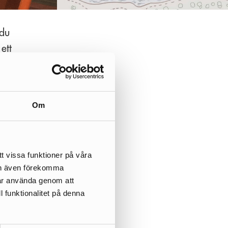
 du
ett
h
r
Om
sydd
t vissa funktioner på våra
kan även förekomma
får använda genom att
l funktionalitet på denna