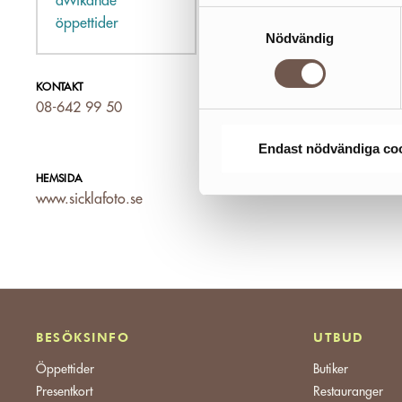
avvikande
Samtyckesval
öppettider
Nödvändig
KONTAKT
08-642 99 50
Endast nödvändiga co
HEMSIDA
www.sicklafoto.se
BESÖKSINFO
UTBUD
Öppettider
Butiker
Presentkort
Restauranger