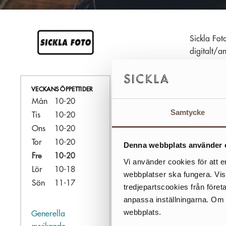
Sickla Fot
digitalt/a
VECKANS ÖPPETTIDER
Mån
10-20
Samtycke
Tis
10-20
Ons
10-20
Tor
10-20
Denna webbplats använder 
Fre
10-20
Vi använder cookies för att e
Lör
10-18
webbplatser ska fungera. Vi
Sön
11-17
tredjepartscookies från föret
anpassa inställningarna. Om du
webbplats.
Generella