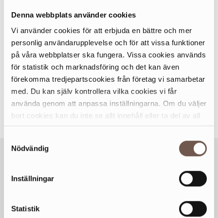
Human Bridges secondhandverksamhet Lindra
Denna webbplats använder cookies
Secondhand. Detta arbete finansierar
Vi använder cookies för att erbjuda en bättre och mer
biståndsverksamheten.
personlig användarupplevelse och för att vissa funktioner
på våra webbplatser ska fungera. Vissa cookies används
Human Bridge/Lindra Secondhand arbetar aktivt med
för statistik och marknadsföring och det kan även
social hållbarhet. Genom samarbete med sociala företag,
förekomma tredjepartscookies från företag vi samarbetar
arbetsmarknadsenheter och arbetsförmedlingar erbjuds
med. Du kan själv kontrollera vilka cookies vi får
individer med särskilda behov sysselsättning i olika
använda genom att anpassa inställningarna. Om du väljer
arbetsmarknadsåtgärder. Volontärer utgör också en
bort cookies kan du inte se allt innehåll eller ta del av all
värdefull resurs i Human Bridges verksamhet.
funktionalitet på denna webbplats.
Samtyckesval
Nödvändig
Inställningar
Statistik