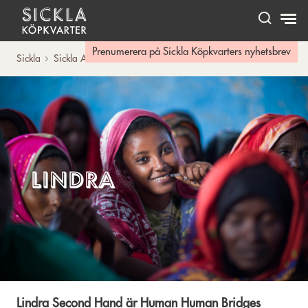
Hem
Prenumerera på Sickla Köpkvarters nyhetsbrev
Sickla
Sickla A-Ö
Lindra
Lindra
Lindra Second Hand är Human Human Bridges