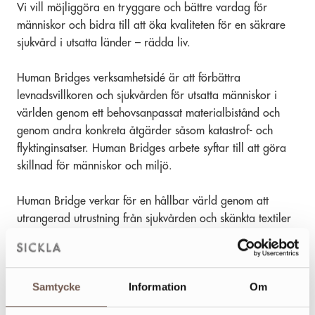
Vi vill möjliggöra en tryggare och bättre vardag för
människor och bidra till att öka kvaliteten för en säkrare
sjukvård i utsatta länder – rädda liv.
Human Bridges verksamhetsidé är att förbättra
levnadsvillkoren och sjukvården för utsatta människor i
världen genom ett behovsanpassat materialbistånd och
genom andra konkreta åtgärder såsom katastrof- och
flyktinginsatser. Human Bridges arbete syftar till att göra
skillnad för människor och miljö.
Human Bridge verkar för en hållbar värld genom att
utrangerad utrustning från sjukvården och skänkta textiler
och annat material från allmänheten samlas in för
återanvändning, återbruk och återvinning.
Samtycke
Information
Om
Detta sker genom Human Bridges samarbeten med
kommuner, avfallsbolag och fastighetsägare och genom