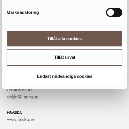
VECKANS ÖPPETTIDER
Mån
10-20
Marknadsföring
Tis
10-20
Ons
10-20
Tor
10-20
Tillåt alla cookies
Fre
10-20
Lör
10-18
Sön
11-17
Tillåt urval
Generella avvikande öppettider
Endast nödvändiga cookies
KONTAKT
08-4669550
sickla@lindra.se
HEMSIDA
www.lindra.se