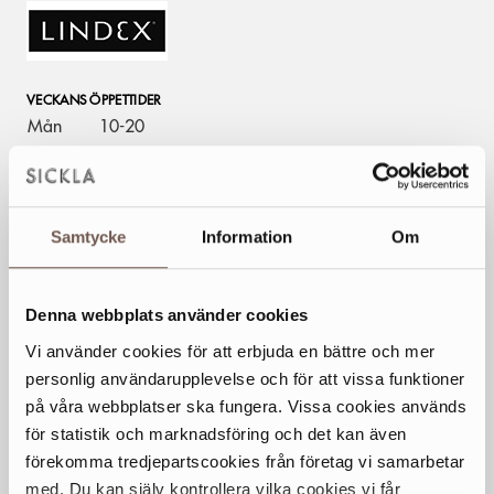
VECKANS ÖPPETTIDER
Mån
10-20
Tis
10-20
Ons
10-20
Tor
10-20
Samtycke
Information
Om
Fre
10-20
Lör
10-18
Sön
11-17
Denna webbplats använder cookies
Vi använder cookies för att erbjuda en bättre och mer
Generella avvikande öppettider
personlig användarupplevelse och för att vissa funktioner
på våra webbplatser ska fungera. Vissa cookies används
KONTAKT
för statistik och marknadsföring och det kan även
010- 452 62 32
förekomma tredjepartscookies från företag vi samarbetar
med. Du kan själv kontrollera vilka cookies vi får