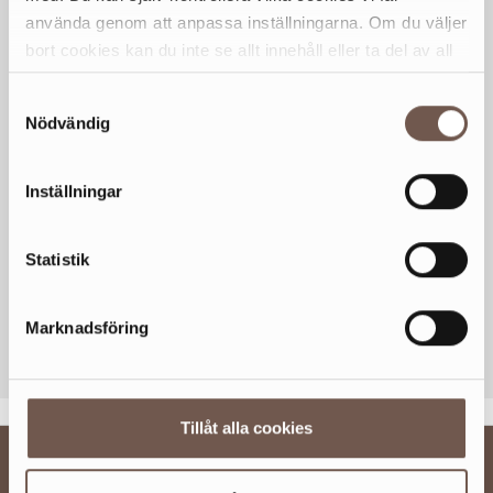
HEMSIDA
använda genom att anpassa inställningarna. Om du väljer
www.lindex.com/se
bort cookies kan du inte se allt innehåll eller ta del av all
funktionalitet på denna webbplats.
Samtyckesval
Nödvändig
Inställningar
Statistik
Marknadsföring
KOLLA KARTAN
Tillåt alla cookies
BESÖKSINFO