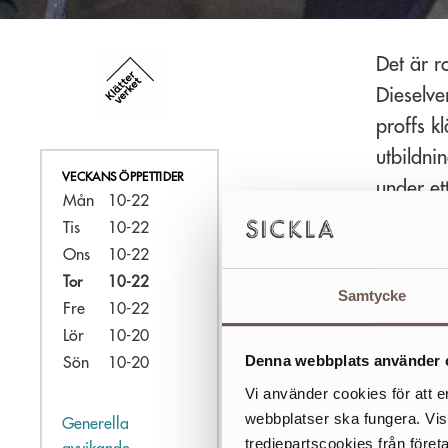
Det är ro
Dieselve
proffs k
utbildni
VECKANS ÖPPETTIDER
under et
Mån
10-22
boulderi
Tis
10-22
ovanför 
Ons
10-22
det är l
Tor
10-22
Samtycke
Fre
10-22
För barnka
Lör
10-20
barnen, dä
Denna webbplats använder 
Sön
10-20
fokus.
Vi använder cookies för att e
Ett liknan
webbplatser ska fungera. Vi
Generella
möhippor o
tredjepartscookies från föret