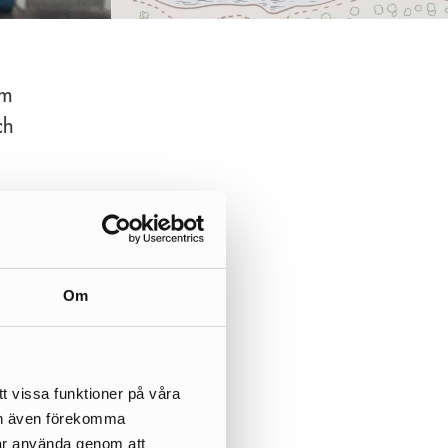
om
ch
ar
att
Om
 i
t vissa funktioner på våra
l
kan även förekomma
er
får använda genom att