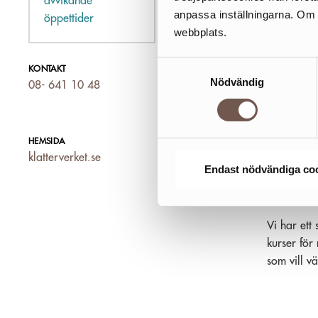
avvikande
informatio
anpassa inställningarna. Om du
öppettider
anordna ho
webbplats.
KLÄ
Samtyckesval
KONTAKT
Nödvändig
08- 641 10 48
Klätterverk
kommunikat
fräsch och
HEMSIDA
största in
klatterverket.se
och här fi
Endast nödvändiga co
ledväggar
omklädnin
Vi har ett 
kurser för
som vill vä