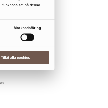
n
l funktionalitet på denna
Marknadsföring
a
ga
Tillåt alla cookies
ll
den