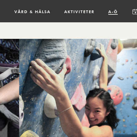
R
VÅRD & HÄLSA
AKTIVITETER
A-Ö