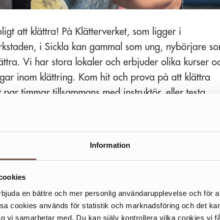
ligt att klättra! På Klätterverket, som ligger i
rkstaden, i Sickla kan gammal som ung, nybörjare s
lättra. Vi har stora lokaler och erbjuder olika kurser o
ngar inom klättring. Kom hit och prova på att klättra
t par timmar tillsammans med instruktör, eller testa
ng, en typ av klättring som görs på lägre klättervägg
tjocka madrasser – kanske perfekt för dig som tycker 
ite kittligt i magen med klättring på högre höjder?
Information
las erbjuder vi på Klätterverket i Sickla en timmes klättring för
r födelsedagsbarnet får klättra först och därmed hamnar lite mer
cookies
rbjuda en bättre och mer personlig användarupplevelse och för at
de koncept som för barnkalasen kan vi även erbjuda för till exempe
ssa cookies används för statistik och marknadsföring och det 
ch svensexor, eller andra grupper. Kika in på vår hemsida för m
ag vi samarbetar med. Du kan själv kontrollera vilka cookies vi 