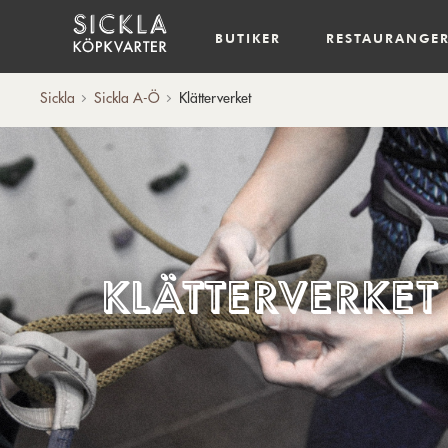
Hem
BUTIKER
RESTAURANGE
Sickla
Sickla A-Ö
Klätterverket
Klätterverket