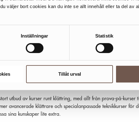
n om möhippor, svensexor, barnkalas eller andra event som ni ka
 väljer bort cookies kan du inte se allt innehåll eller ta del av al
s oss på Klätterverket i Sickla.
TTERVERKET I SICKLA
Inställningar
Statistik
et ligger mitt i Sickla och är lätt att nå med både bil och offentlig
ioner. Här erbjuds både nyfikna amatörer och säkra fantaster en
 modern miljö att klättra i. Klätterverket i Sickla är ett av Nordens
omhuscenter för klättring. Klätterväggarna hos oss är 14 meter hö
nns över 1000 kvm klättring att välja mellan, 32 topprep, sex
okies
Tillåt urval
 och mycket bouldering. Du byter om i stora och bekväma
gsrum.
stort utbud av kurser runt klättring, med allt från prova-på-kurser ti
 mer avancerade klättrare och specialanpassade teknikkurser för 
ssa sina kunskaper lite extra.