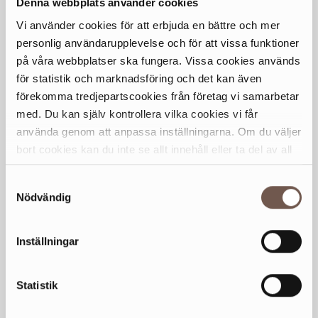
Denna webbplats använder cookies
Tis
10-20
Vi använder cookies för att erbjuda en bättre och mer
Ons
10-20
personlig användarupplevelse och för att vissa funktioner
Tor
10-20
på våra webbplatser ska fungera. Vissa cookies används
Fre
10-20
för statistik och marknadsföring och det kan även
Lör
10-18
förekomma tredjepartscookies från företag vi samarbetar
med. Du kan själv kontrollera vilka cookies vi får
Sön
11-17
använda genom att anpassa inställningarna. Om du väljer
bort cookies kan du inte se allt innehåll eller ta del av all
Generella avvikande öppettider
funktionalitet på denna webbplats.
Samtyckesval
KONTAKT
Nödvändig
0770 – 457 451
Inställningar
HEMSIDA
jysk.se
Statistik