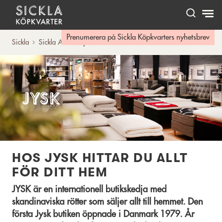
Hem
Prenumerera på Sickla Köpkvarters nyhetsbrev
Sickla
Sickla A-Ö
Jysk
Jysk
HOS JYSK HITTAR DU ALLT
FÖR DITT HEM
JYSK är en internationell butikskedja med
skandinaviska rötter som säljer allt till hemmet. Den
första Jysk butiken öppnade i Danmark 1979. År