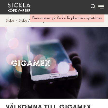
Hem
Prenumerera på Sickla Köpkvarters nyhetsbrev
Sickla
Sickla A-Ö
Gigamex
Gigamex
VÄLKOMNA TILL GIGAMEX