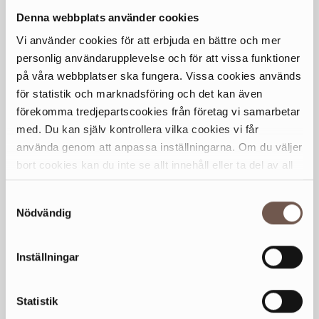
Mån
10-20
Denna webbplats använder cookies
Tis
10-20
Vi använder cookies för att erbjuda en bättre och mer
Ons
10-20
personlig användarupplevelse och för att vissa funktioner
Tor
10-20
på våra webbplatser ska fungera. Vissa cookies används
Fre
10-20
för statistik och marknadsföring och det kan även
Lör
10-18
förekomma tredjepartscookies från företag vi samarbetar
Sön
11-17
med. Du kan själv kontrollera vilka cookies vi får
använda genom att anpassa inställningarna. Om du väljer
bort cookies kan du inte se allt innehåll eller ta del av all
Generella avvikande öppettider
funktionalitet på denna webbplats.
Samtyckesval
KONTAKT
Nödvändig
08-391708
kundservice@gigamex.se
Inställningar
HEMSIDA
gigamex.se
Statistik