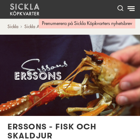
Hem
Prenumerera på Sickla Köpkvarters nyhetsbrev
Sickla
Sickla A-Ö
Erssons
Erssons
ERSSONS - FISK OCH
SKALDJUR