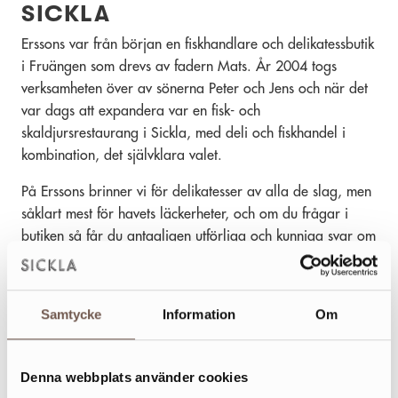
SICKLA
Erssons var från början en fiskhandlare och delikatessbutik
i Fruängen som drevs av fadern Mats. År 2004 togs
verksamheten över av sönerna Peter och Jens och när det
var dags att expandera var en fisk- och
skaldjursrestaurang i Sickla, med deli och fiskhandel i
kombination, det självklara valet.
På Erssons brinner vi för delikatesser av alla de slag, men
såklart mest för havets läckerheter, och om du frågar i
butiken så får du antagligen utförliga och kunniga svar om
hur du bäst bör tillaga en moules marinères eller om hur
du bör dela en krabba. Antingen köper du med dig maten
hem, eller så kan du avnjuta den i vår fisk- och
Samtycke
Information
Om
skaldjursrestaurang.
Utöver vår kärnverksamhet som delikatess- och fiskbutik
Denna webbplats använder cookies
erbjuder vi även catering med olika bufféer,