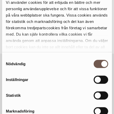
Vi använder cookies för att erbjuda en bättre och mer
skaldjursväskor, smörgåstårtor, snittar till mingel, eller
personlig användarupplevelse och för att vissa funktioner
varför inte frukost till jobbet? Eller så tar ni helt enkelt med
på våra webbplatser ska fungera. Vissa cookies används
er hela jobbteamet och besöker oss i vår fisk- och
för statistik och marknadsföring och det kan även
skaldjursrestaurang för en härlig lunch tillsammans!
förekomma tredjepartscookies från företag vi samarbetar
Varmt välkommen in till oss, oavsett om du vill äta direkt,
med. Du kan själv kontrollera vilka cookies vi får
ta med dig hem, eller göra beställningar inför framtiden!
använda genom att anpassa inställningarna. Om du väljer
bort cookies kan du inte se allt innehåll eller ta del av all
funktionalitet på denna webbplats.
Samtyckesval
Nödvändig
Inställningar
VECKANS ÖPPETTIDER
Statistik
Mån
10-19
Tis
10-19
Marknadsföring
Ons
10-19