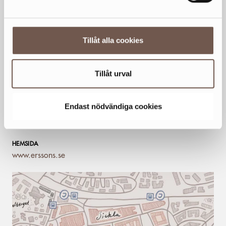
Tor
10-19
Fre
10-19
Tillåt alla cookies
Lör
10-17
Sön
11-17
Tillåt urval
Generella avvikande öppettider
KONTAKT
Endast nödvändiga cookies
08-442 02 00
HEMSIDA
www.erssons.se