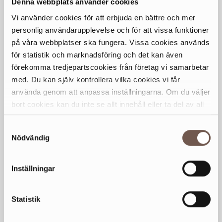
Denna webbplats använder cookies
Tis
09-18
Vi använder cookies för att erbjuda en bättre och mer
Ons
09-18
personlig användarupplevelse och för att vissa funktioner
Tor
09-18
på våra webbplatser ska fungera. Vissa cookies används
Fre
09-16.30
för statistik och marknadsföring och det kan även
Lör
Stängt
förekomma tredjepartscookies från företag vi samarbetar
Sön
Stängt
med. Du kan själv kontrollera vilka cookies vi får
använda genom att anpassa inställningarna. Om du väljer
bort cookies kan du inte se allt innehåll eller ta del av all
Generella avvikande öppettider
funktionalitet på denna webbplats.
Samtyckesval
KONTAKT
Nödvändig
sickla@dinkorskola.se
Inställningar
HEMSIDA
www.dinkorskola.se
Statistik