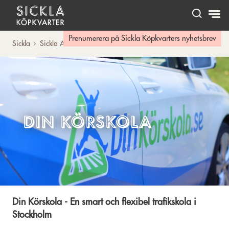
Hem
Prenumerera på Sickla Köpkvarters nyhetsbrev
Sickla
Sickla A-Ö
Din Körskola
Din körskola
Din Körskola - En smart och flexibel trafikskola i
Stockholm