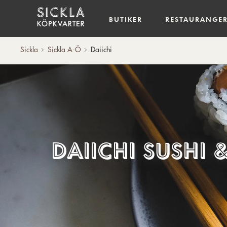
Hem
BUTIKER
RESTAURANGE
Sickla
Sickla A-Ö
Daiichi
Daiichi Sushi 