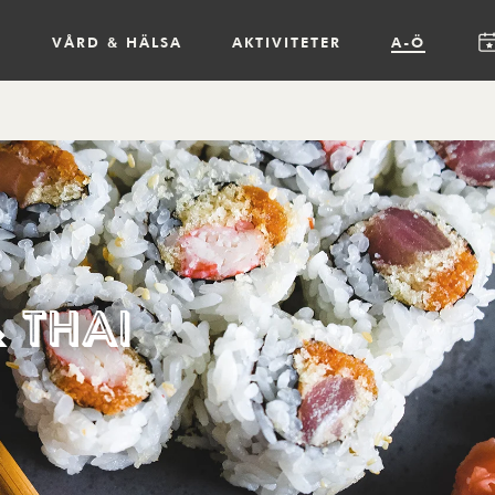
R
VÅRD & HÄLSA
AKTIVITETER
A-Ö
& Thai