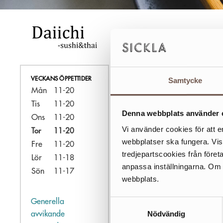
För dig so
alternativ
restaurang
VECKANS ÖPPETTIDER
Samtycke
Varmt väl
Mån
11-20
Tis
11-20
Denna webbplats använder 
Ons
11-20
Vi använder cookies för att e
Tor
11-20
webbplatser ska fungera. Vi
Fre
11-20
tredjepartscookies från föret
Lör
11-18
anpassa inställningarna. Om du
Sön
11-17
webbplats.
Generella
Samtyckesval
Nödvändig
avvikande