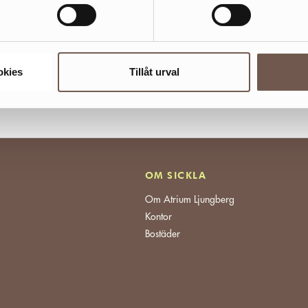
okies
Tillåt urval
OM SICKLA
Om Atrium Ljungberg
Kontor
Bostäder