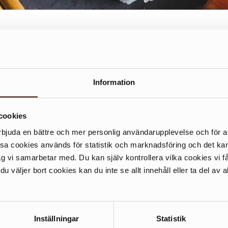
m är i krokarna och känner sushisuget är Daiishi ett populärt och 
. De serverar även thaimat om du hellre föredrar det. Du hittar
en inne i Magasinet.
Information
kommen!
cookies
rbjuda en bättre och mer personlig användarupplevelse och för at
ssa cookies används för statistik och marknadsföring och det 
ag vi samarbetar med. Du kan själv kontrollera vilka cookies vi 
 väljer bort cookies kan du inte se allt innehåll eller ta del av al
Inställningar
Statistik