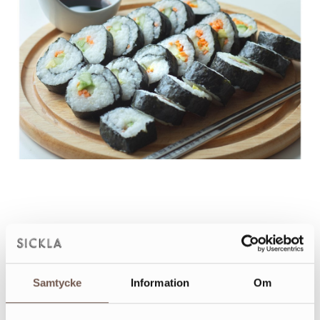
NO.É
Samtycke
Information
Om
ÖPPETTIDER & KARTA