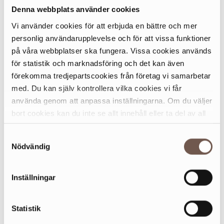
Denna webbplats använder cookies
Vi använder cookies för att erbjuda en bättre och mer
personlig användarupplevelse och för att vissa funktioner
på våra webbplatser ska fungera. Vissa cookies används
för statistik och marknadsföring och det kan även
förekomma tredjepartscookies från företag vi samarbetar
med. Du kan själv kontrollera vilka cookies vi får
använda genom att anpassa inställningarna. Om du väljer
bort cookies kan du inte se allt innehåll eller ta del av all
funktionalitet på denna webbplats.
Samtyckesval
Nödvändig
SOVEL KÖTT & GRILL
Inställningar
ÖPPETTIDER & KARTA
Statistik