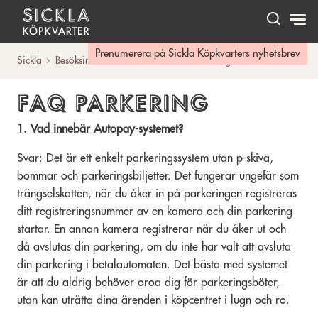
Hem
Prenumerera på Sickla Köpkvarters nyhetsbrev
Sickla
Besöksinfo
Hitta & Parkera
Parkering
FAQ
FAQ PARKERING
1. Vad innebär Autopay-systemet?
Svar: Det är ett enkelt parkeringssystem utan p-skiva,
bommar och parkeringsbiljetter. Det fungerar ungefär som
trängselskatten, när du åker in på parkeringen registreras
ditt registreringsnummer av en kamera och din parkering
startar. En annan kamera registrerar när du åker ut och
då avslutas din parkering, om du inte har valt att avsluta
din parkering i betalautomaten. Det bästa med systemet
är att du aldrig behöver oroa dig för parkeringsböter,
utan kan uträtta dina ärenden i köpcentret i lugn och ro.