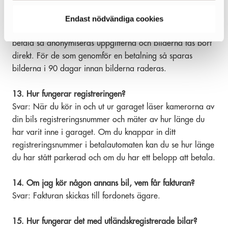
riktas mot en plats dit allmänheten har tillträde. Parkman i
Sverige AB har beviljats tillstånd från Länsstyrelsen. Om
Endast nödvändiga cookies
man står under de fria timmarna och inte har en avgift att
betala så anonymiseras uppgifterna och bilderna tas bort
direkt. För de som genomför en betalning så sparas
bilderna i 90 dagar innan bilderna raderas.
13. Hur fungerar registreringen?
Svar: När du kör in och ut ur garaget läser kamerorna av
din bils registreringsnummer och mäter av hur länge du
har varit inne i garaget. Om du knappar in ditt
registreringsnummer i betalautomaten kan du se hur länge
du har stått parkerad och om du har ett belopp att betala.
14. Om jag kör någon annans bil, vem får fakturan?
Svar: Fakturan skickas till fordonets ägare.
15. Hur fungerar det med utländskregistrerade bilar?