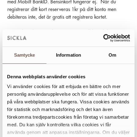
med Mobilt BankID. Bensinkort fungerar ej. När du
registrerar ditt kort reserveras 1kr på ditt konto men
debiteras inte, det är gratis att registrera kortet.
7. Jag har skapat ett konto, men jag vill byta bil.
Svar: Om du byter bil är det viktigt att du tar bort det
registreringsnumret från ditt registrerade konto och
Samtycke
Information
Om
uppdaterar med ett nytt. Annars kommer du att fortsatt bli
debiterad för den bilens parkeringskostnader om du har
lagt in ditt kort under ”Mina betalkort”. Byta bil gör du
Denna webbplats använder cookies
under mitt.parkman.nu och ”Mina bilar”.
Vi använder cookies för att erbjuda en bättre och mer
8. Hur fungerar det om jag har en företagsbil?
personlig användarupplevelse och för att vissa funktioner
Svar: Om du har en företagsbil där företaget står för alla
på våra webbplatser ska fungera. Vissa cookies används
dina bilkostnader kan du registrera ditt företagskort
för statistik och marknadsföring och det kan även
på
autopay.io
och alla parkeringsavgifter dras automatiskt
förekomma tredjepartscookies från företag vi samarbetar
från det registrerade kortet varje gång du parkerar i
med. Du kan själv kontrollera vilka cookies vi får
garaget.
använda genom att anpassa inställningarna. Om du väljer