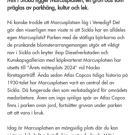
Mitt i Sickla ligger Marcusplatsen, en grön oas som
präglas av parkhäng, kultur och lek.
Ni kanske trodde att Marcusplatsen låg i Venedig? Det
gör den visserligen men visste ni att Sickla har en alldeles
egen Marcusplats? Parken med de ståtliga björkarna och
de prunkande blomsterarrangemangen utgör ett viktigt
nav i Sickla och knyter ihop Dieselverkstaden och
Kunskapsgallerian med köpkvarteret.Marcusplatsen har
utsetts till “Årets mötesplats 2024” vid Nacka
företagarträff. Ända sedan Atlas Copcos tidiga historia på
1930-talet har Marcusplatsen varit en central del av
Sickla. Då fungerade den som verkstadsgård för områdets
medarbetare. Även om inga synliga spår av Atlas Copco
finns i parken ovan jord, fortsätter gruvan under parken
att att vara i bruk.
Idag är Marcusplatsen en mångsidig plats där du kan