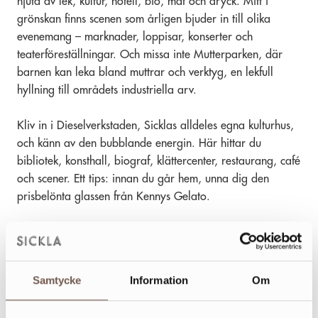
njuta av lek, kultur, hotell, bio, mat och dryck. Mitt i
grönskan finns scenen som årligen bjuder in till olika
evenemang – marknader, loppisar, konserter och
teaterföreställningar. Och missa inte Mutterparken, där
barnen kan leka bland muttrar och verktyg, en lekfull
hyllning till områdets industriella arv.
Kliv in i Dieselverkstaden, Sicklas alldeles egna kulturhus,
och känn av den bubblande energin. Här hittar du
bibliotek, konsthall, biograf, klättercenter, restaurang, café
och scener. Ett tips: innan du går hem, unna dig den
prisbelönta glassen från Kennys Gelato.
Samtycke
Information
Om